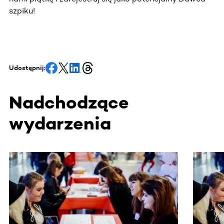
szpiku!
Udostępnij:
Nadchodzące
wydarzenia
Ta sekcja zawiera treści przewijane w poziomie. Użyj kl