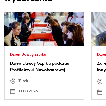
Ta sekcja zawiera treści przewijane w poziomie. Użyj kl
Dzień Dawcy szpiku
Dzie
Dzień Dawcy Szpiku podczas
Zare
Profilaktyki Nowotworowej
Inny
spo
Turek
Bus
11.08.2026