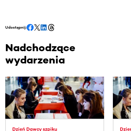
Udostępnij:
Nadchodzące
wydarzenia
Ta sekcja zawiera treści przewijane w poziomie. Użyj kl
Dzień Dawcy szpiku
Dzie