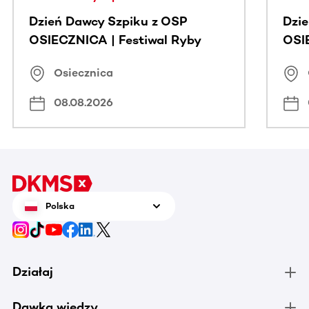
Dzień Dawcy Szpiku z OSP
Dzi
OSIECZNICA | Festiwal Ryby
OSI
Osiecznica
08.08.2026
Polska
Działaj
Dawka wiedzy