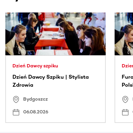
Ta sekcja zawiera treści przewijane w poziomie. Użyj kl
Dzień Dawcy szpiku
Dzie
Dzień Dawcy Szpiku | Stylista
Fura
Zdrowia
Pol
Bydgoszcz
06.08.2026