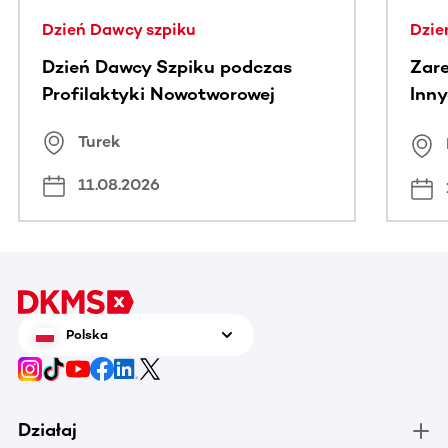
Dzień Dawcy szpiku
Dzie
Dzień Dawcy Szpiku podczas
Zare
Profilaktyki Nowotworowej
Inny
spo
Turek
Bus
11.08.2026
Polska
Działaj