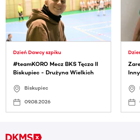
Dzień Dawcy szpiku
Dzie
#teamKORO Mecz BKS Tęcza II
Zare
Biskupiec - Drużyna Wielkich
Inny
Serc
Puc
Biskupiec
09.08.2026