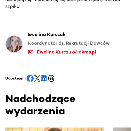
szpiku!
Ewelina Kurczuk
Koordynator ds. Rekrutacji Dawców
Ewelina.Kurczuk@dkms.pl
Udostępnij:
Nadchodzące
wydarzenia
Ta sekcja zawiera treści przewijane w poziomie. Użyj kl