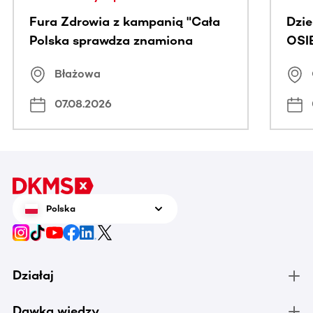
Fura Zdrowia z kampanią "Cała
Dzi
Polska sprawdza znamiona
OSI
Błażowa
07.08.2026
Polska
Działaj
Dawka wiedzy