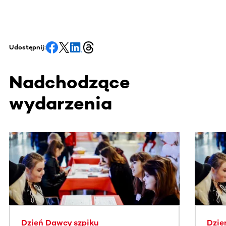
Udostępnij:
Nadchodzące
wydarzenia
Ta sekcja zawiera treści przewijane w poziomie. Użyj kl
Dzień Dawcy szpiku
Dzie