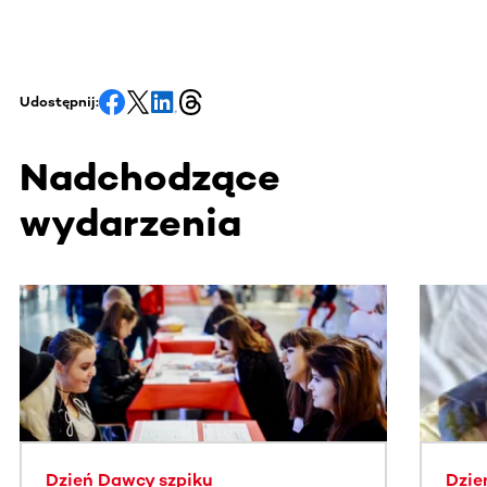
Udostępnij:
Nadchodzące
wydarzenia
Ta sekcja zawiera treści przewijane w poziomie. Użyj kl
Dzień Dawcy szpiku
Dzie