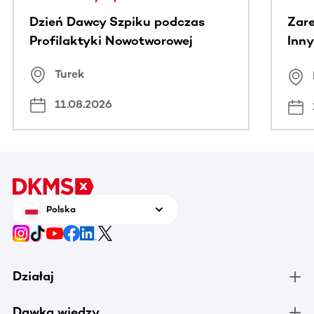
Dzień Dawcy Szpiku podczas
Zare
Profilaktyki Nowotworowej
Inny
spo
Turek
Bus
11.08.2026
Polska
Działaj
Dawka wiedzy