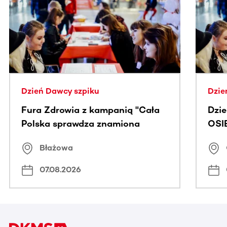
Ta sekcja zawiera treści przewijane w poziomie. Użyj kl
Dzień Dawcy szpiku
Dzie
Fura Zdrowia z kampanią "Cała
Dzi
Polska sprawdza znamiona
OSI
Błażowa
07.08.2026