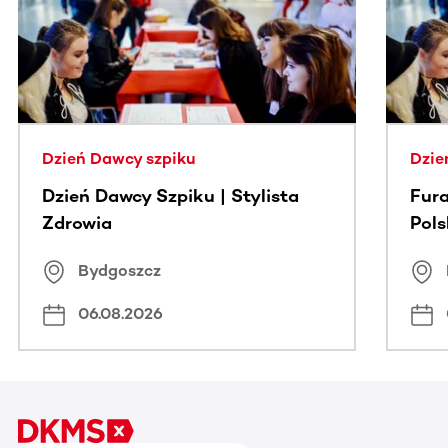
Dzień Dawcy szpiku
Dzie
Dzień Dawcy Szpiku | Stylista
Fura
Zdrowia
Pol
Bydgoszcz
06.08.2026