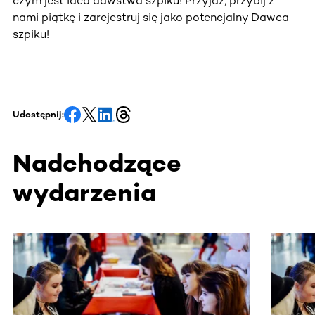
czym jest idea dawstwa szpiku! Przyjdź, przybij z
nami piątkę i zarejestruj się jako potencjalny Dawca
szpiku!
Udostępnij:
Nadchodzące
wydarzenia
Ta sekcja zawiera treści przewijane w poziomie. Użyj kl