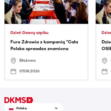
Dzień Dawcy szpiku
Dzie
Fura Zdrowia z kampanią "Cała
Dzi
Polska sprawdza znamiona
OSI
Błażowa
07.08.2026
Polska