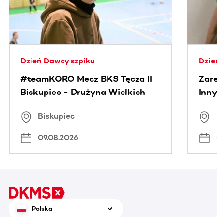
Dzień Dawcy szpiku
Dzie
#teamKORO Mecz BKS Tęcza II
Zare
Biskupiec - Drużyna Wielkich
Inny
Serc
Puc
Biskupiec
09.08.2026
Polska