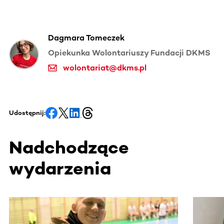
Dagmara Tomeczek
Opiekunka Wolontariuszy Fundacji DKMS
wolontariat@dkms.pl
Udostępnij:
Nadchodzące
wydarzenia
Ta sekcja zawiera treści przewijane w poziomie. Użyj kl