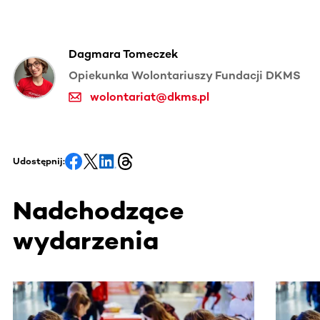
Dagmara Tomeczek
Opiekunka Wolontariuszy Fundacji DKMS
wolontariat@dkms.pl
Udostępnij:
Nadchodzące
wydarzenia
Ta sekcja zawiera treści przewijane w poziomie. Użyj kl