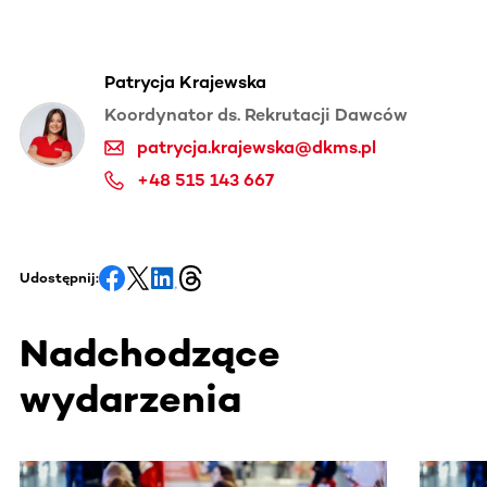
Patrycja Krajewska
Koordynator ds. Rekrutacji Dawców
patrycja.krajewska@dkms.pl
+48 515 143 667
Udostępnij:
Nadchodzące
wydarzenia
Ta sekcja zawiera treści przewijane w poziomie. Użyj kl