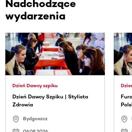
Nadchodzące
wydarzenia
Ta sekcja zawiera treści przewijane w poziomie. Użyj kl
Dzień Dawcy szpiku
Dzie
Dzień Dawcy Szpiku | Stylista
Fura
Zdrowia
Pol
Bydgoszcz
06.08.2026