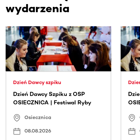
wydarzenia
Ta sekcja zawiera treści przewijane w poziomie. Użyj kl
Dzień Dawcy szpiku
Dzie
Dzień Dawcy Szpiku z OSP
Dzi
OSIECZNICA | Festiwal Ryby
OSI
Osiecznica
08.08.2026