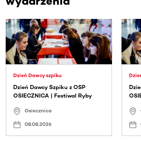
wydarzenia
Ta sekcja zawiera treści przewijane w poziomie. Użyj kl
Dzień Dawcy szpiku
Dzie
Dzień Dawcy Szpiku z OSP
Dzi
OSIECZNICA | Festiwal Ryby
OSI
Osiecznica
08.08.2026