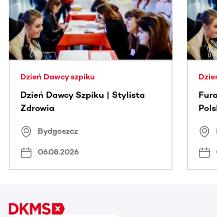
Dzień Dawcy szpiku
Dzie
Dzień Dawcy Szpiku | Stylista
Fura
Zdrowia
Pol
Bydgoszcz
06.08.2026