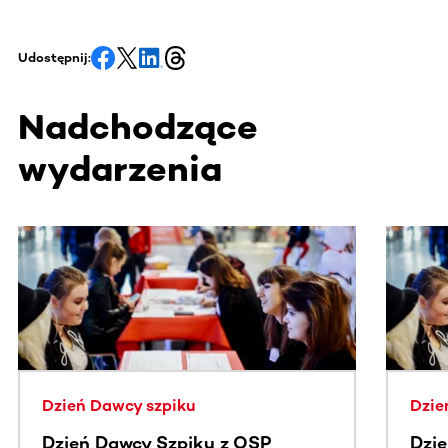
Udostępnij:
Nadchodzące
wydarzenia
Ta sekcja zawiera treści przewijane w poziomie. Użyj kl
Dzień Dawcy szpiku
Dzie
Dzień Dawcy Szpiku z OSP
Dzi