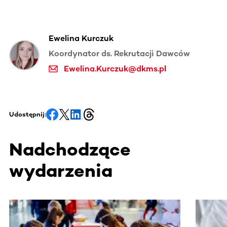
Ewelina Kurczuk
Koordynator ds. Rekrutacji Dawców
Ewelina.Kurczuk@dkms.pl
Udostępnij:
Nadchodzące
wydarzenia
Ta sekcja zawiera treści przewijane w poziomie. Użyj kl