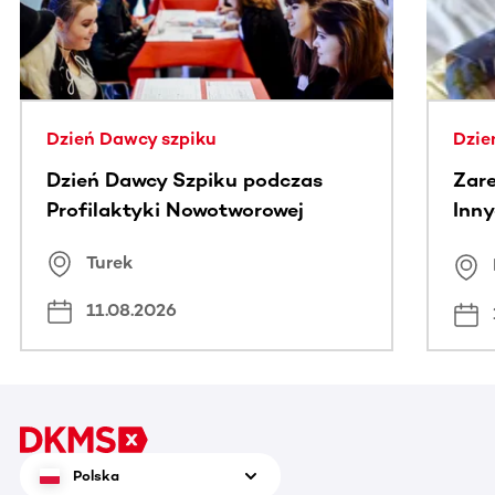
Dzień Dawcy szpiku
Dzie
Dzień Dawcy Szpiku podczas
Zare
Profilaktyki Nowotworowej
Inny
spo
Turek
Bus
11.08.2026
Polska