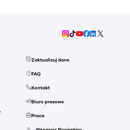
Zaktualizuj dane
FAQ
Kontakt
Biuro prasowe
h
Praca
Wsparcie Pacjentów