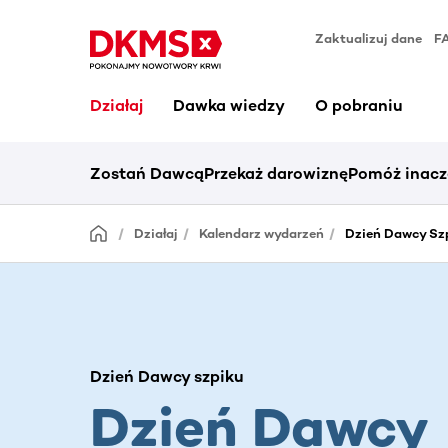
Zaktualizuj dane
F
Działaj
Dawka wiedzy
O pobraniu
Zostań Dawcą
Przekaż darowiznę
Pomóż inacz
Działaj
Kalendarz wydarzeń
Dzień Dawcy Szp
Dzień Dawcy szpiku
Dzień Dawcy