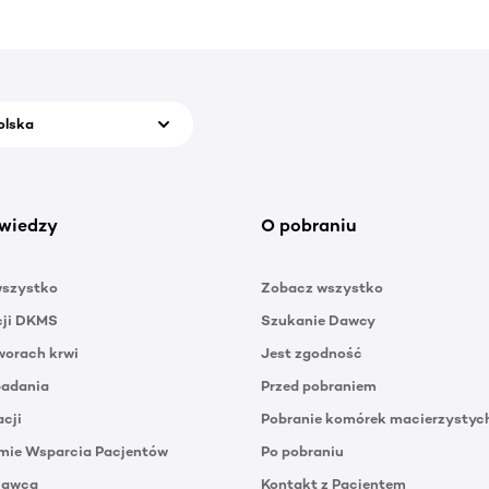
olska
wiedzy
O pobraniu
wszystko
Zobacz wszystko
cji DKMS
Szukanie Dawcy
orach krwi
Jest zgodność
badania
Przed pobraniem
acji
Pobranie komórek macierzystyc
mie Wsparcia Pacjentów
Po pobraniu
Dawca
Kontakt z Pacjentem