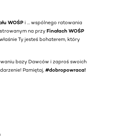
nału WOŚP
i … wspólnego ratowania
jestrowanym na przy
Finałach WOŚP
właśnie Ty jesteś bohaterem, który
owaniu bazy Dawców i zaproś swoich
darzenie! Pamiętaj,
#dobropowraca!
e