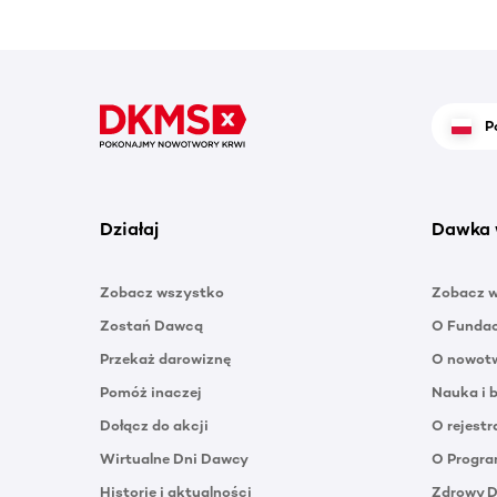
P
Działaj
Dawka 
Zobacz wszystko
Zobacz 
Zostań Dawcą
O Funda
Przekaż darowiznę
O nowotw
Pomóż inaczej
Nauka i 
Dołącz do akcji
O rejestr
Wirtualne Dni Dawcy
O Progra
Historie i aktualności
Zdrowy 