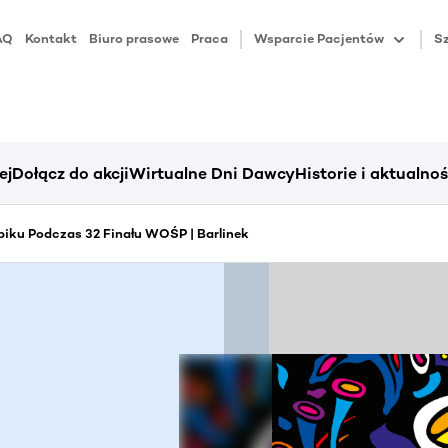
AQ
Kontakt
Biuro prasowe
Praca
Wsparcie Pacjentów
Sz
ej
Dołącz do akcji
Wirtualne Dni Dawcy
Historie i aktualnoś
iku Podczas 32 Finału WOŚP | Barlinek