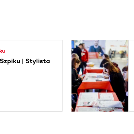
. Użyj klawisza Tab lub przesuń palcem, aby zobaczyć więce
ku
zpiku | Stylista