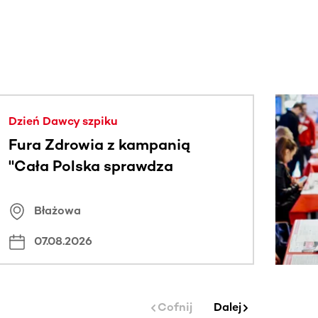
j.
Dzień Dawcy szpiku
Fura Zdrowia z kampanią
"Cała Polska sprawdza
znamiona
Błażowa
07.08.2026
Cofnij
Dalej