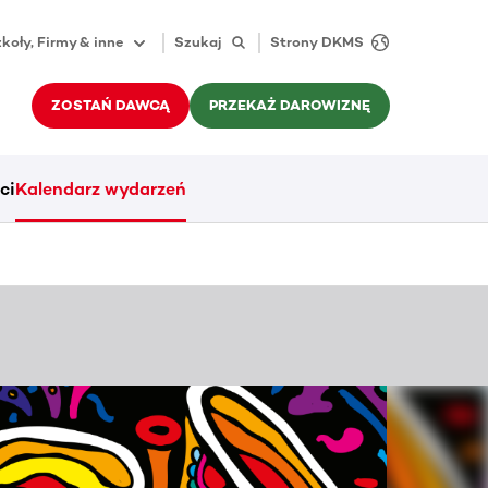
koły, Firmy & inne
Szukaj
Strony DKMS
ZOSTAŃ DAWCĄ
PRZEKAŻ DAROWIZNĘ
ci
Kalendarz wydarzeń