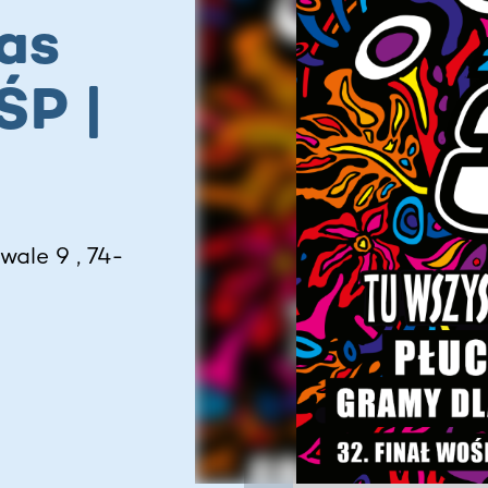
as
ŚP |
wale 9 , 74-