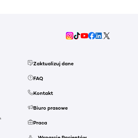
Zaktualizuj dane
FAQ
Kontakt
Biuro prasowe
h
Praca
Wsparcie Pacjentów