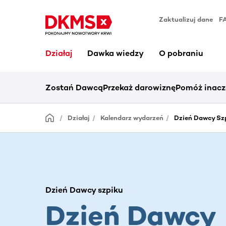
Zaktualizuj dane
F
Działaj
Dawka wiedzy
O pobraniu
Zostań Dawcą
Przekaż darowiznę
Pomóż inacz
Działaj
Kalendarz wydarzeń
Dzień Dawcy Szp
Dzień Dawcy szpiku
Dzień Dawcy