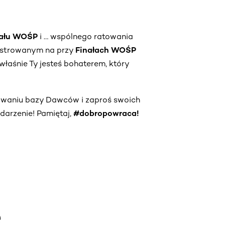
nału WOŚP
i … wspólnego ratowania
jestrowanym na przy
Finałach WOŚP
właśnie Ty jesteś bohaterem, który
owaniu bazy Dawców i zaproś swoich
darzenie! Pamiętaj,
#dobropowraca!
e