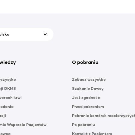
olska
wiedzy
O pobraniu
wszystko
Zobacz wszystko
cji DKMS
Szukanie Dawcy
orach krwi
Jest zgodność
badania
Przed pobraniem
acji
Pobranie komórek macierzystyc
mie Wsparcia Pacjentów
Po pobraniu
Dawca
Kontakt z Pacjentem