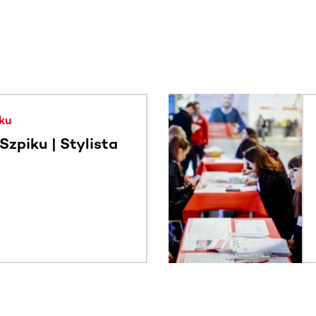
. Użyj klawisza Tab lub przesuń palcem, aby zobaczyć więce
ku
zpiku | Stylista