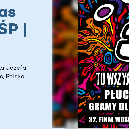
as
ŚP |
ka Józefa
c, Polska