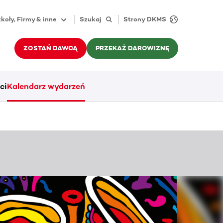
koły, Firmy & inne
Szukaj
Strony DKMS
ZOSTAŃ DAWCĄ
PRZEKAŻ DAROWIZNĘ
ci
Kalendarz wydarzeń