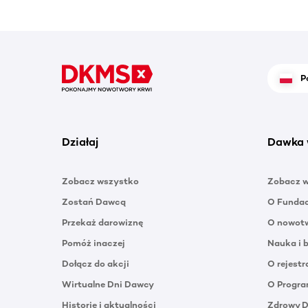
P
Działaj
Dawka 
Zobacz wszystko
Zobacz 
Zostań Dawcą
O Funda
Przekaż darowiznę
O nowotw
Pomóż inaczej
Nauka i 
Dołącz do akcji
O rejestr
Wirtualne Dni Dawcy
O Progra
Historie i aktualności
Zdrowy 