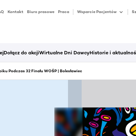
AQ
Kontakt
Biuro prasowe
Praca
Wsparcie Pacjentów
Sz
ej
Dołącz do akcji
Wirtualne Dni Dawcy
Historie i aktualnoś
iku Podczas 32 Finału WOŚP | Bolesławiec