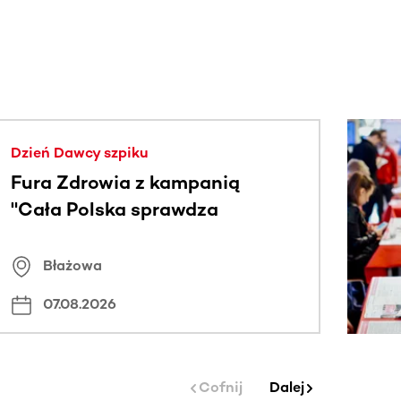
j.
Dzień Dawcy szpiku
Fura Zdrowia z kampanią
"Cała Polska sprawdza
znamiona
Błażowa
07.08.2026
Cofnij
Dalej