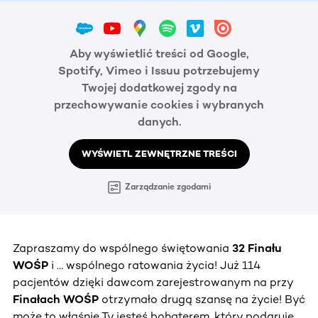
Aby wyświetlić treści od Google,
Spotify, Vimeo i Issuu potrzebujemy
Twojej dodatkowej zgody na
przechowywanie cookies i wybranych
danych.
WYŚWIETL ZEWNĘTRZNE TREŚCI
Zarządzanie zgodami
Zapraszamy do wspólnego świętowania
32 Finału
WOŚP
i … wspólnego ratowania życia! Już 114
pacjentów dzięki dawcom zarejestrowanym na przy
Finałach WOŚP
otrzymało drugą szansę na życie! Być
może to właśnie Ty jesteś bohaterem, który podaruje