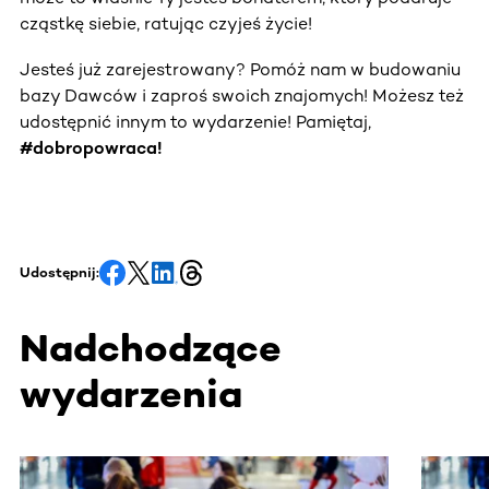
cząstkę siebie, ratując czyjeś życie!
Jesteś już zarejestrowany? Pomóż nam w budowaniu
bazy Dawców i zaproś swoich znajomych! Możesz też
udostępnić innym to wydarzenie! Pamiętaj,
#dobropowraca!
Udostępnij:
Nadchodzące
wydarzenia
Ta sekcja zawiera treści przewijane w poziomie. Użyj kl