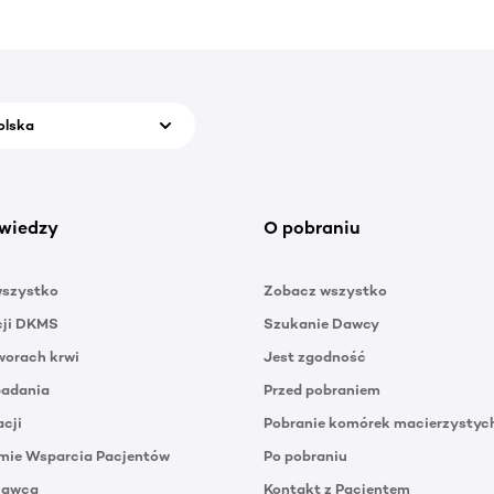
olska
wiedzy
O pobraniu
wszystko
Zobacz wszystko
cji DKMS
Szukanie Dawcy
orach krwi
Jest zgodność
badania
Przed pobraniem
acji
Pobranie komórek macierzystyc
mie Wsparcia Pacjentów
Po pobraniu
Dawca
Kontakt z Pacjentem