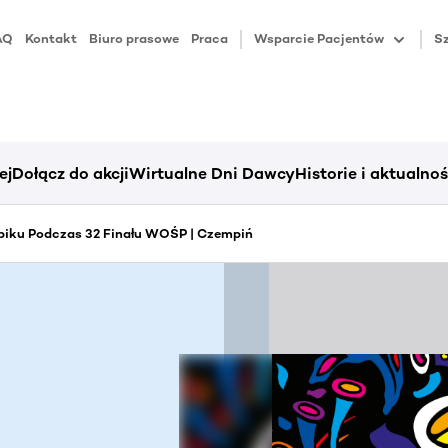
AQ
Kontakt
Biuro prasowe
Praca
Wsparcie Pacjentów
Sz
ej
Dołącz do akcji
Wirtualne Dni Dawcy
Historie i aktualnoś
piku Podczas 32 Finału WOŚP | Czempiń