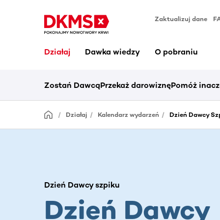
Zaktualizuj dane
F
Działaj
Dawka wiedzy
O pobraniu
Zostań Dawcą
Przekaż darowiznę
Pomóż inacz
Działaj
Kalendarz wydarzeń
Dzień Dawcy Sz
Dzień Dawcy szpiku
Dzień Dawcy