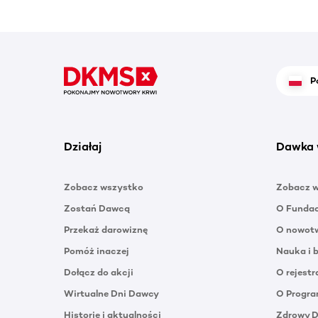
P
Działaj
Dawka 
Zobacz wszystko
Zobacz 
Zostań Dawcą
O Funda
Przekaż darowiznę
O nowotw
Pomóż inaczej
Nauka i 
Dołącz do akcji
O rejestr
Wirtualne Dni Dawcy
O Progra
Historie i aktualności
Zdrowy 