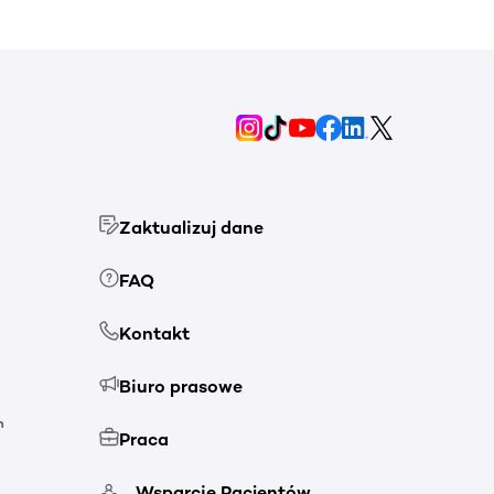
Zaktualizuj dane
FAQ
Kontakt
Biuro prasowe
h
Praca
Wsparcie Pacjentów