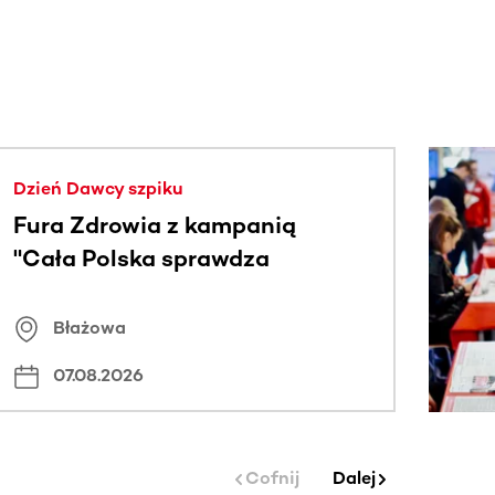
j.
Dzień Dawcy szpiku
Fura Zdrowia z kampanią
"Cała Polska sprawdza
znamiona
Błażowa
07.08.2026
Cofnij
Dalej