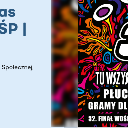
as
ŚP |
 Społecznej,