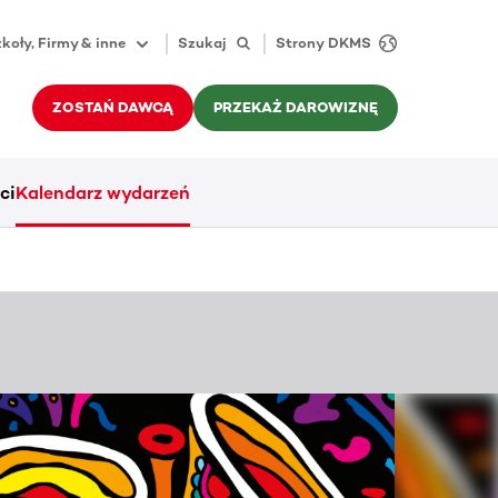
koły, Firmy & inne
Szukaj
Strony DKMS
ZOSTAŃ DAWCĄ
PRZEKAŻ DAROWIZNĘ
ci
Kalendarz wydarzeń