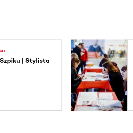
. Użyj klawisza Tab lub przesuń palcem, aby zobaczyć więce
ku
zpiku | Stylista