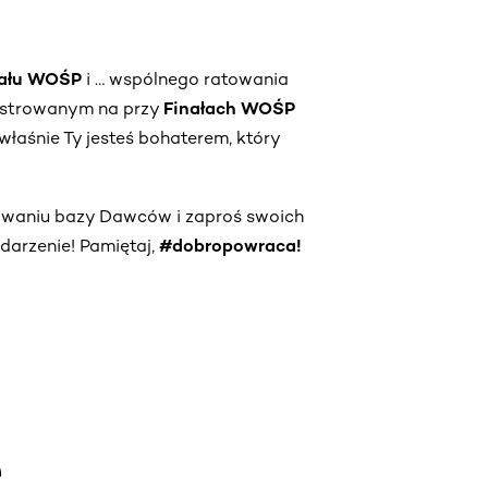
nału WOŚP
i … wspólnego ratowania
jestrowanym na przy
Finałach WOŚP
właśnie Ty jesteś bohaterem, który
owaniu bazy Dawców i zaproś swoich
darzenie! Pamiętaj,
#dobropowraca!
e