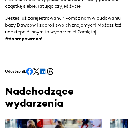
cząstkę siebie, ratując czyjeś życie!
Jesteś już zarejestrowany? Pomóż nam w budowaniu
bazy Dawców i zaproś swoich znajomych! Możesz też
udostępnić innym to wydarzenie! Pamiętaj,
#dobropowraca!
Udostępnij:
Nadchodzące
wydarzenia
Ta sekcja zawiera treści przewijane w poziomie. Użyj kl