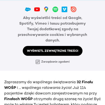
Aby wyświetlić treści od Google,
Spotify, Vimeo i Issuu potrzebujemy
Twojej dodatkowej zgody na
przechowywanie cookies i wybranych
danych.
WYŚWIETL ZEWNĘTRZNE TREŚCI
Zarządzanie zgodami
Zapraszamy do wspólnego świętowania
32 Finału
WOŚP
i … wspólnego ratowania życia! Już 114
pacjentów dzięki dawcom zarejestrowanym na przy
Finałach WOŚP
otrzymało drugą szansę na życie! Być
może to właśnie Ty jesteś bohaterem, który podaruje