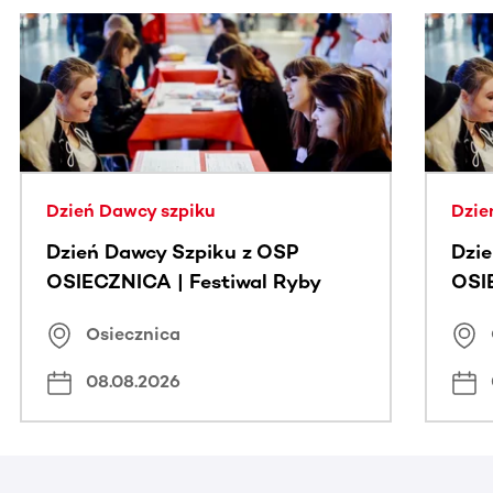
Ta sekcja zawiera treści przewijane w poziomie. Użyj kl
Dzień Dawcy szpiku
Dzie
Dzień Dawcy Szpiku z OSP
Dzi
OSIECZNICA | Festiwal Ryby
OSI
Osiecznica
08.08.2026