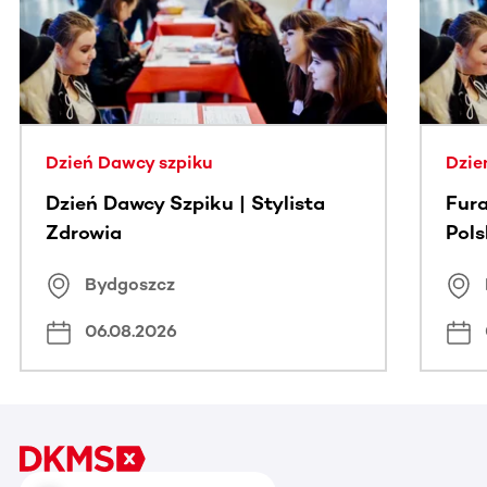
Dzień Dawcy szpiku
Dzie
Dzień Dawcy Szpiku | Stylista
Fura
Zdrowia
Pol
Bydgoszcz
06.08.2026