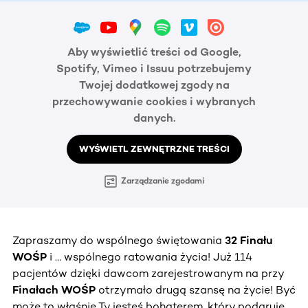
Aby wyświetlić treści od Google,
Spotify, Vimeo i Issuu potrzebujemy
Twojej dodatkowej zgody na
przechowywanie cookies i wybranych
danych.
WYŚWIETL ZEWNĘTRZNE TREŚCI
Zarządzanie zgodami
Zapraszamy do wspólnego świętowania
32 Finału
WOŚP
i … wspólnego ratowania życia! Już 114
pacjentów dzięki dawcom zarejestrowanym na przy
Finałach WOŚP
otrzymało drugą szansę na życie! Być
może to właśnie Ty jesteś bohaterem, który podaruje