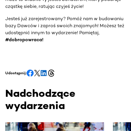
cząstkę siebie, ratując czyjeś życie!
Jesteś już zarejestrowany? Pomóż nam w budowaniu
bazy Dawców i zaproś swoich znajomych! Możesz też
udostępnić innym to wydarzenie! Pamiętaj,
#dobropowraca!
Udostępnij:
Nadchodzące
wydarzenia
Ta sekcja zawiera treści przewijane w poziomie. Użyj kl