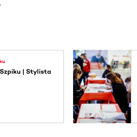
e
. Użyj klawisza Tab lub przesuń palcem, aby zobaczyć więce
ku
zpiku | Stylista