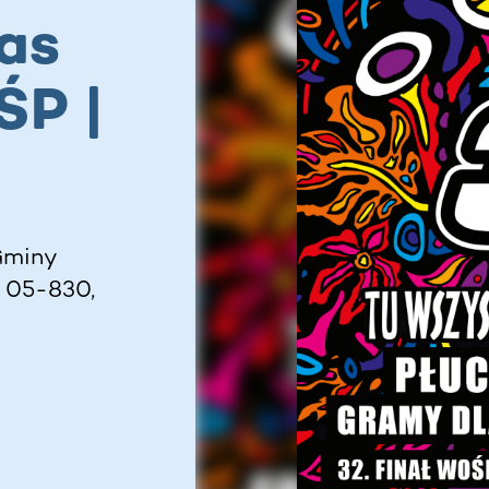
as
ŚP |
Gminy
, 05-830,