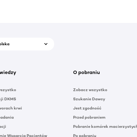
olska
wiedzy
O pobraniu
wszystko
Zobacz wszystko
cji DKMS
Szukanie Dawcy
orach krwi
Jest zgodność
badania
Przed pobraniem
acji
Pobranie komórek macierzystyc
mie Wsparcia Pacjentów
Po pobraniu