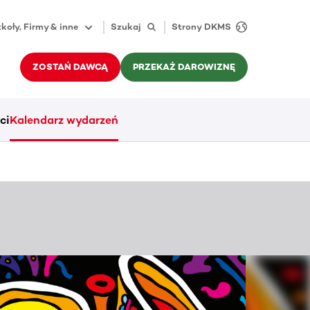
koły, Firmy & inne
Szukaj
Strony DKMS
ZOSTAŃ DAWCĄ
PRZEKAŻ DAROWIZNĘ
ci
Kalendarz wydarzeń