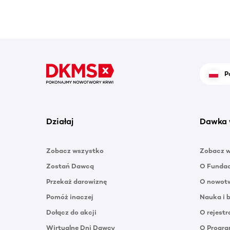
P
Działaj
Dawka 
Zobacz wszystko
Zobacz 
Zostań Dawcą
O Funda
Przekaż darowiznę
O nowotw
Pomóż inaczej
Nauka i 
Dołącz do akcji
O rejestr
Wirtualne Dni Dawcy
O Progra