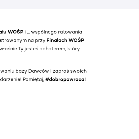
nału WOŚP
i … wspólnego ratowania
jestrowanym na przy
Finałach WOŚP
właśnie Ty jesteś bohaterem, który
owaniu bazy Dawców i zaproś swoich
darzenie! Pamiętaj,
#dobropowraca!