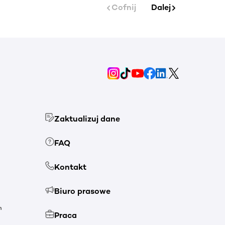
Cofnij
Dalej
Zaktualizuj dane
FAQ
Kontakt
Biuro prasowe
h
Praca