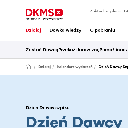
Zaktualizuj dane
F
Działaj
Dawka wiedzy
O pobraniu
Zostań Dawcą
Przekaż darowiznę
Pomóż inacz
Działaj
Kalendarz wydarzeń
Dzień Dawcy Sz
Dzień Dawcy szpiku
Dzień Dawcy