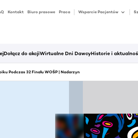
AQ
Kontakt
Biuro prasowe
Praca
Wsparcie Pacjentów
Sz
ej
Dołącz do akcji
Wirtualne Dni Dawcy
Historie i aktualnoś
piku Podczas 32 Finału WOŚP | Nadarzyn