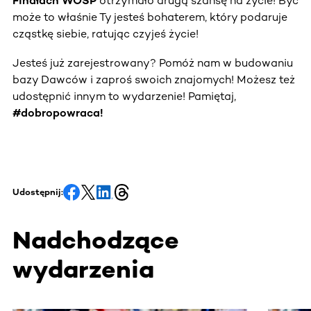
Finałach WOŚP
otrzymało drugą szansę na życie! Być
może to właśnie Ty jesteś bohaterem, który podaruje
cząstkę siebie, ratując czyjeś życie!
Jesteś już zarejestrowany? Pomóż nam w budowaniu
bazy Dawców i zaproś swoich znajomych! Możesz też
udostępnić innym to wydarzenie! Pamiętaj,
#dobropowraca!
Udostępnij:
Nadchodzące
wydarzenia