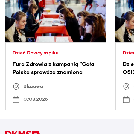
Ta sekcja zawiera treści przewijane w poziomie. Użyj kl
Dzień Dawcy szpiku
Dzie
Fura Zdrowia z kampanią "Cała
Dzi
Polska sprawdza znamiona
OSI
Błażowa
07.08.2026