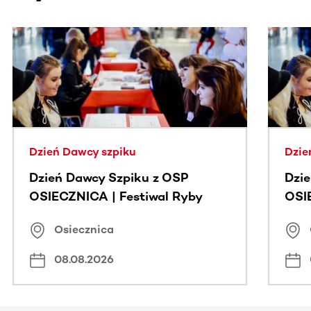
Ta sekcja zawiera treści przewijane w poziomie. Użyj kl
Dzień Dawcy szpiku
Dzie
Dzień Dawcy Szpiku z OSP
Dzi
OSIECZNICA | Festiwal Ryby
OSI
Osiecznica
08.08.2026