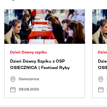
Ta sekcja zawiera treści przewijane w poziomie. Użyj kl
Dzień Dawcy szpiku
Dzie
Dzień Dawcy Szpiku z OSP
Dzi
OSIECZNICA | Festiwal Ryby
OSI
Osiecznica
08.08.2026