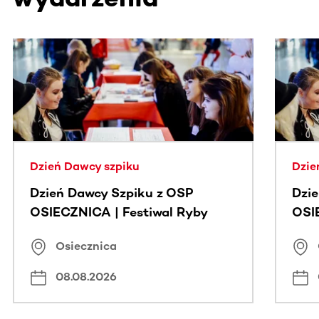
Ta sekcja zawiera treści przewijane w poziomie. Użyj kl
Dzień Dawcy szpiku
Dzie
Dzień Dawcy Szpiku z OSP
Dzi
OSIECZNICA | Festiwal Ryby
OSI
Osiecznica
08.08.2026