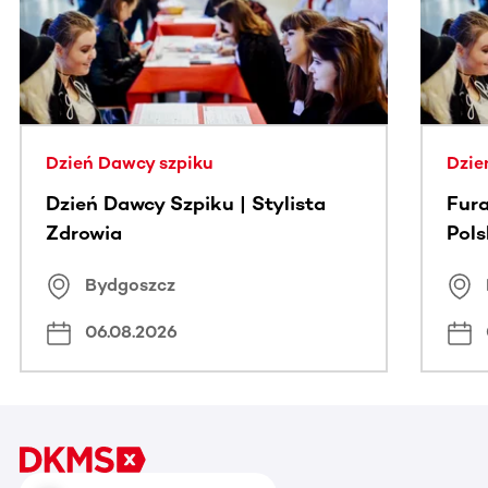
Dzień Dawcy szpiku
Dzie
Dzień Dawcy Szpiku | Stylista
Fura
Zdrowia
Pol
Bydgoszcz
06.08.2026