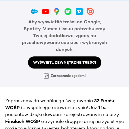
Aby wyświetlić treści od Google,
Spotify, Vimeo i Issuu potrzebujemy
Twojej dodatkowej zgody na
przechowywanie cookies i wybranych
danych.
WYŚWIETL ZEWNĘTRZNE TREŚCI
Zarządzanie zgodami
Zapraszamy do wspólnego świętowania
32 Finału
WOŚP
i … wspólnego ratowania życia! Już 114
pacjentów dzięki dawcom zarejestrowanym na przy
Finałach WOŚP
otrzymało drugą szansę na życie! Być
może to właśnie Ty jesteś bohaterem, który podaruje