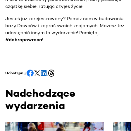
cząstkę siebie, ratując czyjeś życie!
Jesteś już zarejestrowany? Pomóż nam w budowaniu
bazy Dawców i zaproś swoich znajomych! Możesz też
udostępnić innym to wydarzenie! Pamiętaj,
#dobropowraca!
Udostępnij:
Nadchodzące
wydarzenia
Ta sekcja zawiera treści przewijane w poziomie. Użyj kl