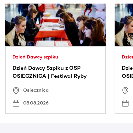
Ta sekcja zawiera treści przewijane w poziomie. Użyj kl
Dzień Dawcy szpiku
Dzie
Dzień Dawcy Szpiku z OSP
Dzi
OSIECZNICA | Festiwal Ryby
OSI
Osiecznica
08.08.2026