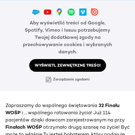
Aby wyświetlić treści od Google,
Spotify, Vimeo i Issuu potrzebujemy
Twojej dodatkowej zgody na
przechowywanie cookies i wybranych
danych.
WYŚWIETL ZEWNĘTRZNE TREŚCI
Zarządzanie zgodami
Zapraszamy do wspólnego świętowania
32 Finału
WOŚP
i … wspólnego ratowania życia! Już 114
pacjentów dzięki dawcom zarejestrowanym na przy
Finałach WOŚP
otrzymało drugą szansę na życie! Być
może to właśnie Ty jesteś bohaterem, który podaruje