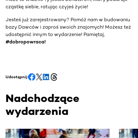
cząstkę siebie, ratując czyjeś życie!
Jesteś już zarejestrowany? Pomóż nam w budowaniu
bazy Dawców i zaproś swoich znajomych! Możesz też
udostępnić innym to wydarzenie! Pamiętaj,
#dobropowraca!
Udostępnij:
Nadchodzące
wydarzenia
Ta sekcja zawiera treści przewijane w poziomie. Użyj kl