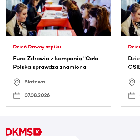
Dzień Dawcy szpiku
Dzie
Fura Zdrowia z kampanią "Cała
Dzi
Polska sprawdza znamiona
OSI
Błażowa
07.08.2026