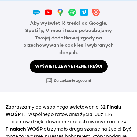
Aby wyświetlić treści od Google,
Spotify, Vimeo i Issuu potrzebujemy
Twojej dodatkowej zgody na
przechowywanie cookies i wybranych
danych.
WYŚWIETL ZEWNĘTRZNE TREŚCI
Zarządzanie zgodami
Zapraszamy do wspólnego świętowania
32 Finału
WOŚP
i … wspólnego ratowania życia! Już 114
pacjentów dzięki dawcom zarejestrowanym na przy
Finałach WOŚP
otrzymało drugą szansę na życie! Być
może to właśnie Ty jesteś bohaterem, który podaruje