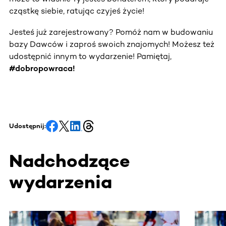
cząstkę siebie, ratując czyjeś życie!
Jesteś już zarejestrowany? Pomóż nam w budowaniu
bazy Dawców i zaproś swoich znajomych! Możesz też
udostępnić innym to wydarzenie! Pamiętaj,
#dobropowraca!
Udostępnij:
Nadchodzące
wydarzenia
Ta sekcja zawiera treści przewijane w poziomie. Użyj kl