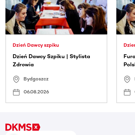
Dzień Dawcy szpiku
Dzie
Dzień Dawcy Szpiku | Stylista
Fura
Zdrowia
Pol
Bydgoszcz
06.08.2026