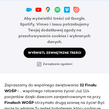
Aby wyświetlić treści od Google,
Spotify, Vimeo i Issuu potrzebujemy
Twojej dodatkowej zgody na
przechowywanie cookies i wybranych
danych.
WYŚWIETL ZEWNĘTRZNE TREŚCI
Zarządzanie zgodami
Zapraszamy do wspólnego świętowania
32 Finału
WOŚP
i … wspólnego ratowania życia! Już 114
pacjentów dzięki dawcom zarejestrowanym na przy
Finałach WOŚP
otrzymało drugą szansę na życie! Być
może to właśnie Ty jesteś bohaterem, który podaruje