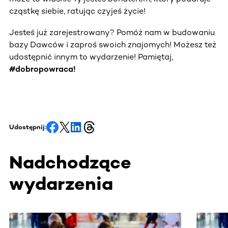
cząstkę siebie, ratując czyjeś życie!
Jesteś już zarejestrowany? Pomóż nam w budowaniu
bazy Dawców i zaproś swoich znajomych! Możesz też
udostępnić innym to wydarzenie! Pamiętaj,
#dobropowraca!
Udostępnij:
Nadchodzące
wydarzenia
Ta sekcja zawiera treści przewijane w poziomie. Użyj kl