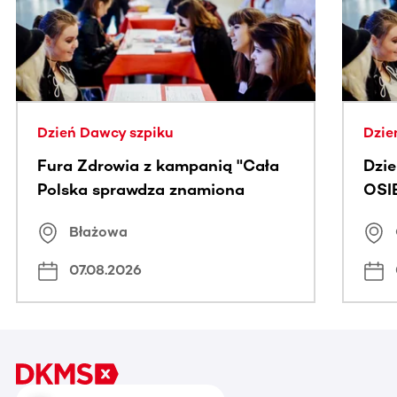
Dzień Dawcy szpiku
Dzie
Fura Zdrowia z kampanią "Cała
Dzi
Polska sprawdza znamiona
OSI
Błażowa
07.08.2026