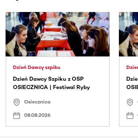
Ta sekcja zawiera treści przewijane w poziomie. Użyj kl
Dzień Dawcy szpiku
Dzie
Dzień Dawcy Szpiku z OSP
Dzi
OSIECZNICA | Festiwal Ryby
OSI
Osiecznica
08.08.2026