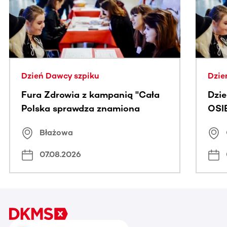
Dzień Dawcy szpiku
Dzie
Fura Zdrowia z kampanią "Cała
Dzi
Polska sprawdza znamiona
OSI
Błażowa
07.08.2026