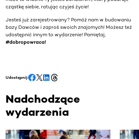
cząstkę siebie, ratując czyjeś życie!
Jesteś już zarejestrowany? Pomóż nam w budowaniu
bazy Dawców i zaproś swoich znajomych! Możesz też
udostępnić innym to wydarzenie! Pamiętaj,
#dobropowraca!
Udostępnij:
Nadchodzące
wydarzenia
Ta sekcja zawiera treści przewijane w poziomie. Użyj kl