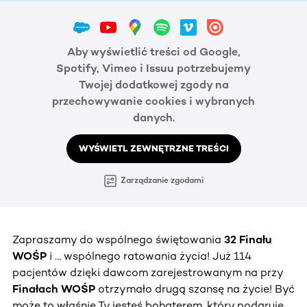
Aby wyświetlić treści od Google,
Spotify, Vimeo i Issuu potrzebujemy
Twojej dodatkowej zgody na
przechowywanie cookies i wybranych
danych.
WYŚWIETL ZEWNĘTRZNE TREŚCI
Zarządzanie zgodami
Zapraszamy do wspólnego świętowania
32 Finału
WOŚP
i … wspólnego ratowania życia! Już 114
pacjentów dzięki dawcom zarejestrowanym na przy
Finałach WOŚP
otrzymało drugą szansę na życie! Być
może to właśnie Ty jesteś bohaterem, który podaruje