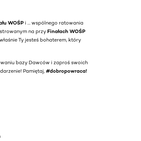
nału WOŚP
i … wspólnego ratowania
jestrowanym na przy
Finałach WOŚP
właśnie Ty jesteś bohaterem, który
owaniu bazy Dawców i zaproś swoich
darzenie! Pamiętaj,
#dobropowraca!
e