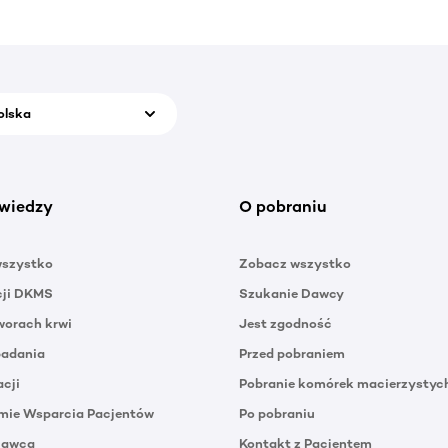
olska
wiedzy
O pobraniu
wszystko
Zobacz wszystko
cji DKMS
Szukanie Dawcy
orach krwi
Jest zgodność
badania
Przed pobraniem
acji
Pobranie komórek macierzystyc
mie Wsparcia Pacjentów
Po pobraniu
Dawca
Kontakt z Pacjentem