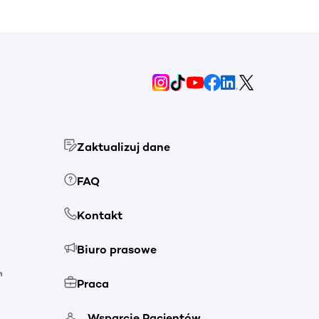
Zaktualizuj dane
FAQ
Kontakt
Biuro prasowe
h
Praca
Wsparcie Pacjentów