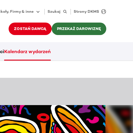
koły, Firmy & inne
Szukaj
Strony DKMS
ZOSTAŃ DAWCĄ
PRZEKAŻ DAROWIZNĘ
ci
Kalendarz wydarzeń