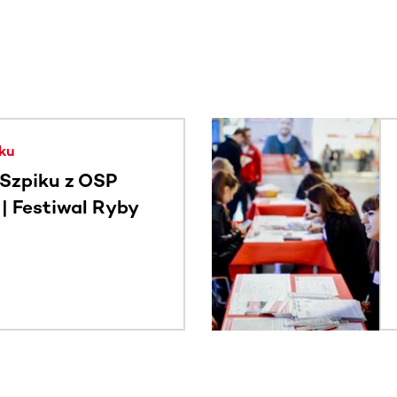
. Użyj klawisza Tab lub przesuń palcem, aby zobaczyć więce
ku
Szpiku z OSP
 Festiwal Ryby