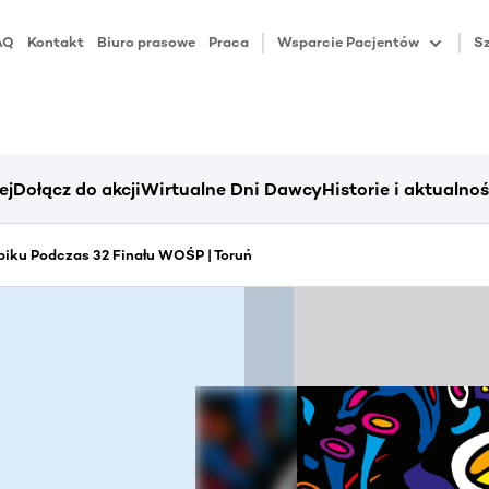
AQ
Kontakt
Biuro prasowe
Praca
Wsparcie Pacjentów
Sz
ej
Dołącz do akcji
Wirtualne Dni Dawcy
Historie i aktualnoś
iku Podczas 32 Finału WOŚP | Toruń