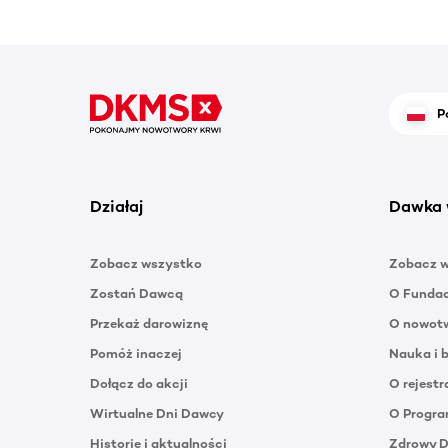
P
Działaj
Dawka 
Zobacz wszystko
Zobacz 
Zostań Dawcą
O Funda
Przekaż darowiznę
O nowotw
Pomóż inaczej
Nauka i 
Dołącz do akcji
O rejestr
Wirtualne Dni Dawcy
O Progra
Historie i aktualności
Zdrowy 