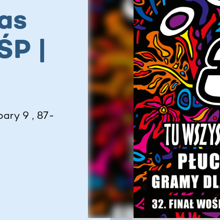
as
ŚP |
ary 9 , 87-