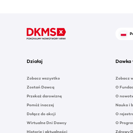
P
Działaj
Dawka 
Zobacz wszystko
Zobacz 
Zostań Dawcą
O Funda
Przekaż darowiznę
O nowotw
Pomóż inaczej
Nauka i 
Dołącz do akcji
O rejestr
Wirtualne Dni Dawcy
O Progra
Historie i aktualności
Zdrowy 