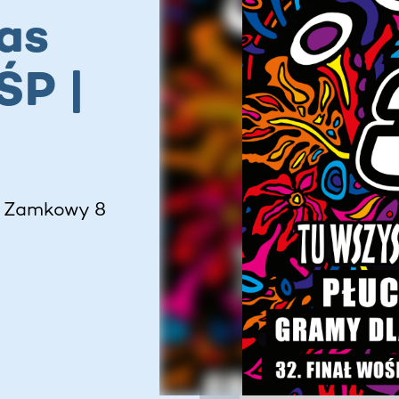
as
ŚP |
ac Zamkowy 8