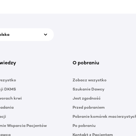
olska
wiedzy
O pobraniu
wszystko
Zobacz wszystko
cji DKMS
Szukanie Dawcy
orach krwi
Jest zgodność
badania
Przed pobraniem
acji
Pobranie komórek macierzystyc
mie Wsparcia Pacjentów
Po pobraniu
Dawca
Kontakt z Pacjentem