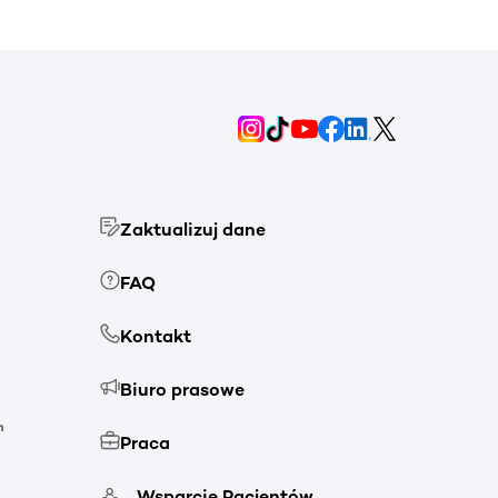
Zaktualizuj dane
FAQ
Kontakt
Biuro prasowe
h
Praca
Wsparcie Pacjentów