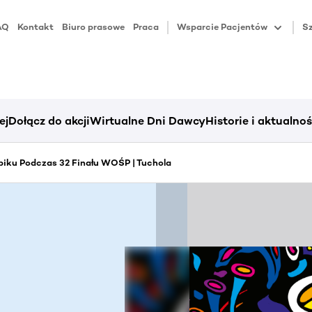
AQ
Kontakt
Biuro prasowe
Praca
Wsparcie Pacjentów
Sz
ej
Dołącz do akcji
Wirtualne Dni Dawcy
Historie i aktualnoś
iku Podczas 32 Finału WOŚP | Tuchola