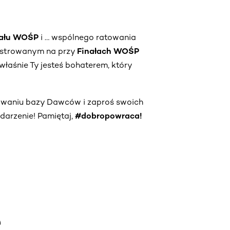
nału WOŚP
i … wspólnego ratowania
jestrowanym na przy
Finałach WOŚP
właśnie Ty jesteś bohaterem, który
owaniu bazy Dawców i zaproś swoich
darzenie! Pamiętaj,
#dobropowraca!
e