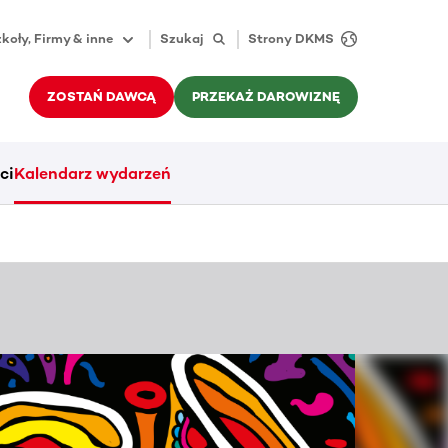
koły, Firmy & inne
Szukaj
Strony DKMS
ZOSTAŃ DAWCĄ
PRZEKAŻ DAROWIZNĘ
ci
Kalendarz wydarzeń