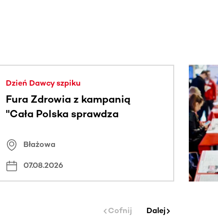
j.
Dzień Dawcy szpiku
Fura Zdrowia z kampanią
"Cała Polska sprawdza
znamiona
Błażowa
07.08.2026
Cofnij
Dalej