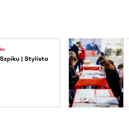
. Użyj klawisza Tab lub przesuń palcem, aby zobaczyć więce
ku
zpiku | Stylista