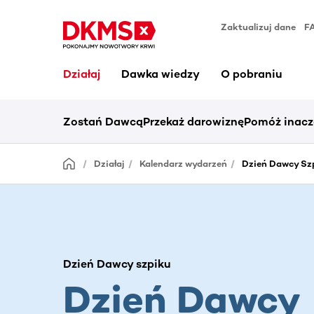
Zaktualizuj dane
F
Działaj
Dawka wiedzy
O pobraniu
Zostań Dawcą
Przekaż darowiznę
Pomóż inacz
Działaj
Kalendarz wydarzeń
Dzień Dawcy Szp
Dzień Dawcy szpiku
Dzień Dawcy