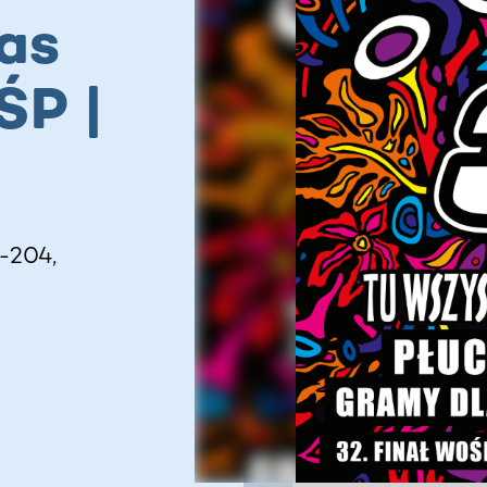
as
ŚP |
4-204,