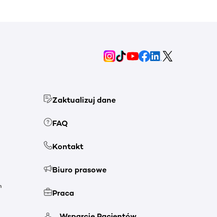
Zaktualizuj dane
FAQ
Kontakt
Biuro prasowe
h
Praca
Wsparcie Pacjentów