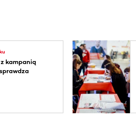
. Użyj klawisza Tab lub przesuń palcem, aby zobaczyć więce
ku
 z kampanią
 sprawdza