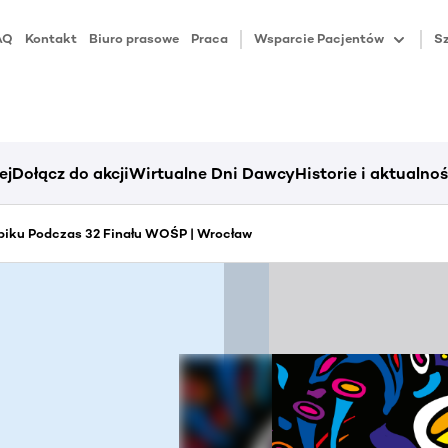
AQ
Kontakt
Biuro prasowe
Praca
Wsparcie Pacjentów
Sz
ej
Dołącz do akcji
Wirtualne Dni Dawcy
Historie i aktualnoś
piku Podczas 32 Finału WOŚP | Wrocław