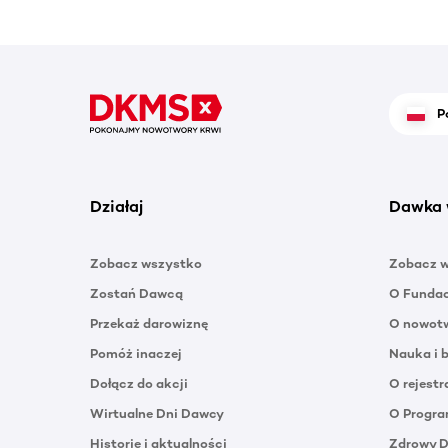
P
Działaj
Dawka 
Zobacz wszystko
Zobacz 
Zostań Dawcą
O Funda
Przekaż darowiznę
O nowotw
Pomóż inaczej
Nauka i 
Dołącz do akcji
O rejestr
Wirtualne Dni Dawcy
O Progra
Historie i aktualności
Zdrowy 