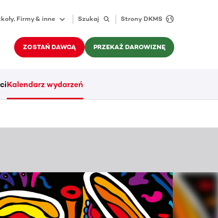
koły, Firmy & inne
Szukaj
Strony DKMS
ZOSTAŃ DAWCĄ
PRZEKAŻ DAROWIZNĘ
ci
Kalendarz wydarzeń