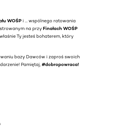
nału WOŚP
i … wspólnego ratowania
jestrowanym na przy
Finałach WOŚP
właśnie Ty jesteś bohaterem, który
owaniu bazy Dawców i zaproś swoich
darzenie! Pamiętaj,
#dobropowraca!
e