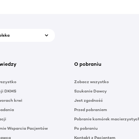
olska
wiedzy
O pobraniu
wszystko
Zobacz wszystko
cji DKMS
Szukanie Dawcy
orach krwi
Jest zgodność
badania
Przed pobraniem
acji
Pobranie komórek macierzystyc
mie Wsparcia Pacjentów
Po pobraniu
Dawca
Kontakt z Pacjentem