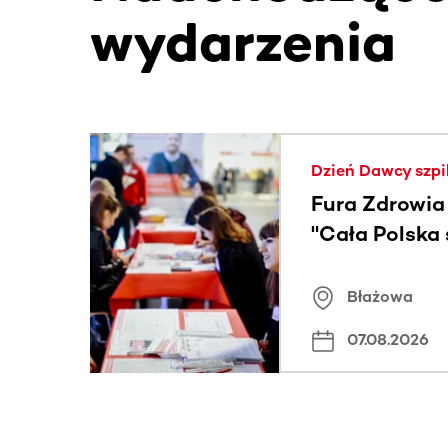
wydarzenia
Ta sekcja zawiera treści przewijane w poziomie
Dzień Dawcy szpi
Fura Zdrowia
"Cała Polska
znamiona
Błażowa
07.08.2026