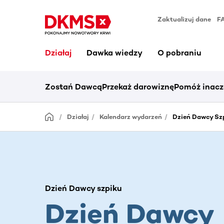
Zaktualizuj dane
F
Działaj
Dawka wiedzy
O pobraniu
Zostań Dawcą
Przekaż darowiznę
Pomóż inacz
Działaj
Kalendarz wydarzeń
Dzień Dawcy Sz
Dzień Dawcy szpiku
Dzień Dawcy