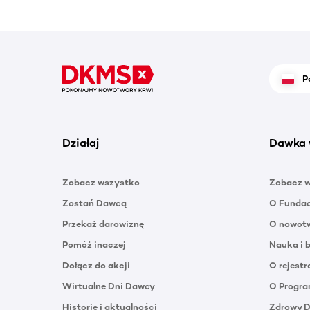
P
Działaj
Dawka 
Zobacz wszystko
Zobacz 
Zostań Dawcą
O Funda
Przekaż darowiznę
O nowotw
Pomóż inaczej
Nauka i 
Dołącz do akcji
O rejestr
Wirtualne Dni Dawcy
O Progra
Historie i aktualności
Zdrowy 