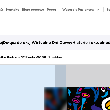
AQ
Kontakt
Biuro prasowe
Praca
Wsparcie Pacjentów
Sz
ej
Dołącz do akcji
Wirtualne Dni Dawcy
Historie i aktualnoś
piku Podczas 32 Finału WOŚP | Zawidów