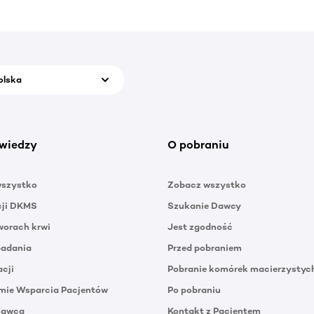
olska
wiedzy
O pobraniu
wszystko
Zobacz wszystko
cji DKMS
Szukanie Dawcy
orach krwi
Jest zgodność
badania
Przed pobraniem
acji
Pobranie komórek macierzystyc
mie Wsparcia Pacjentów
Po pobraniu
Dawca
Kontakt z Pacjentem