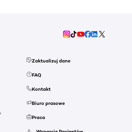
Zaktualizuj dane
FAQ
Kontakt
Biuro prasowe
h
Praca
Wsparcie Pacjentów