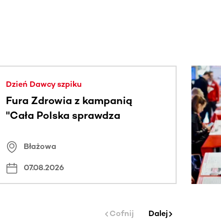
j.
Dzień Dawcy szpiku
Fura Zdrowia z kampanią
"Cała Polska sprawdza
znamiona
Błażowa
07.08.2026
Cofnij
Dalej