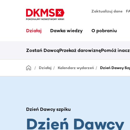
Zaktualizuj dane
F
Działaj
Dawka wiedzy
O pobraniu
Zostań Dawcą
Przekaż darowiznę
Pomóż inacz
Działaj
Kalendarz wydarzeń
Dzień Dawcy Sz
Dzień Dawcy szpiku
Dzień Dawcy