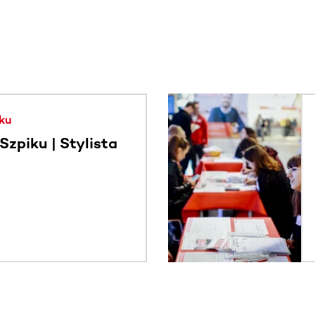
. Użyj klawisza Tab lub przesuń palcem, aby zobaczyć więce
ku
zpiku | Stylista