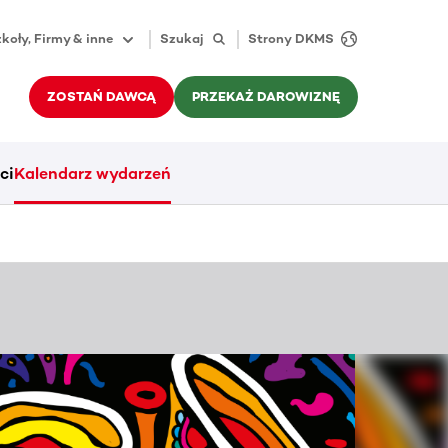
koły, Firmy & inne
Szukaj
Strony DKMS
ZOSTAŃ DAWCĄ
PRZEKAŻ DAROWIZNĘ
ci
Kalendarz wydarzeń