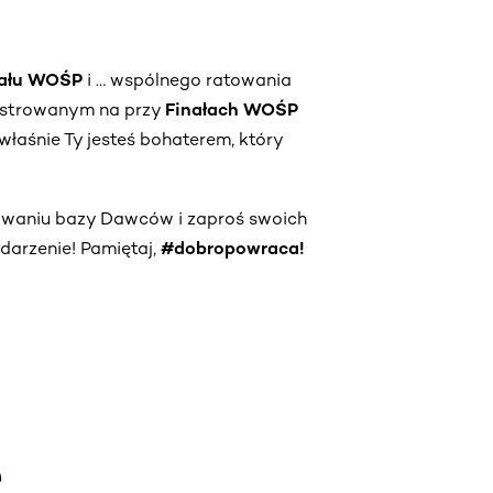
nału WOŚP
i … wspólnego ratowania
jestrowanym na przy
Finałach WOŚP
właśnie Ty jesteś bohaterem, który
owaniu bazy Dawców i zaproś swoich
darzenie! Pamiętaj,
#dobropowraca!
e