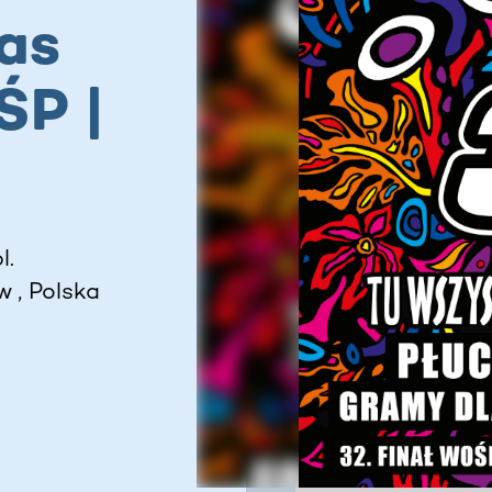
as
ŚP |
l.
 , Polska