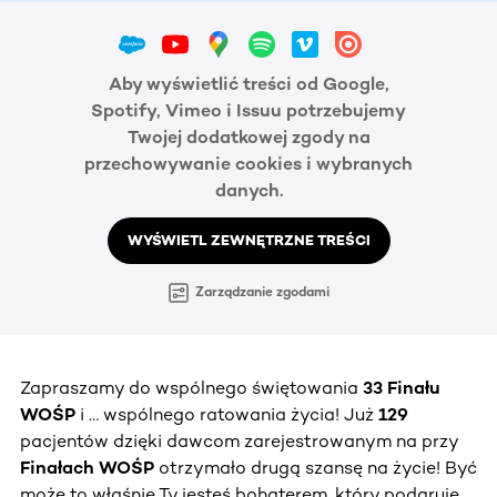
Aby wyświetlić treści od Google,
Spotify, Vimeo i Issuu potrzebujemy
Twojej dodatkowej zgody na
przechowywanie cookies i wybranych
danych.
WYŚWIETL ZEWNĘTRZNE TREŚCI
Zarządzanie zgodami
Zapraszamy do wspólnego świętowania
33 Finału
WOŚP
i … wspólnego ratowania życia! Już
129
pacjentów dzięki dawcom zarejestrowanym na przy
Finałach WOŚP
otrzymało drugą szansę na życie! Być
może to właśnie Ty jesteś bohaterem, który podaruje