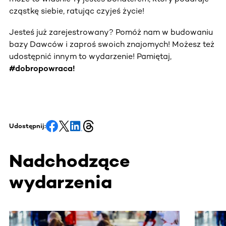
cząstkę siebie, ratując czyjeś życie!
Jesteś już zarejestrowany? Pomóż nam w budowaniu
bazy Dawców i zaproś swoich znajomych! Możesz też
udostępnić innym to wydarzenie! Pamiętaj,
#dobropowraca!
Udostępnij:
Nadchodzące
wydarzenia
Ta sekcja zawiera treści przewijane w poziomie. Użyj kl