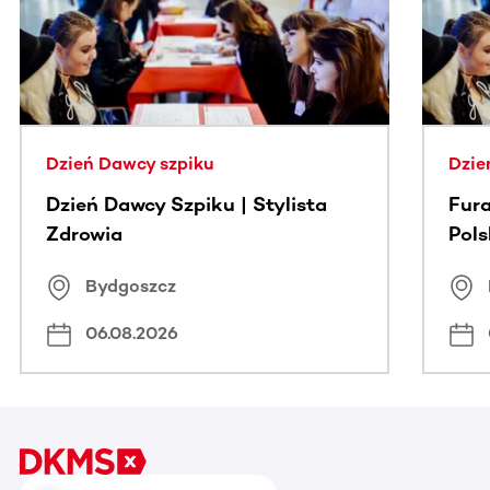
Dzień Dawcy szpiku
Dzie
Dzień Dawcy Szpiku | Stylista
Fura
Zdrowia
Pol
Bydgoszcz
06.08.2026