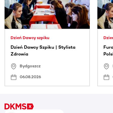
Dzień Dawcy szpiku
Dzie
Dzień Dawcy Szpiku | Stylista
Fura
Zdrowia
Pol
Bydgoszcz
06.08.2026