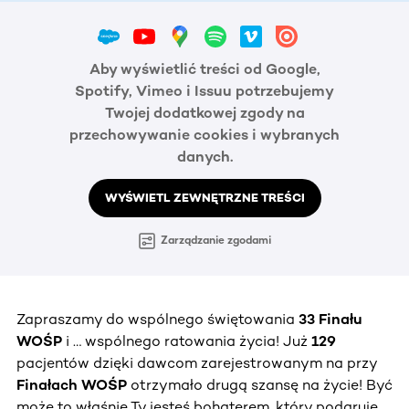
Aby wyświetlić treści od Google,
Spotify, Vimeo i Issuu potrzebujemy
Twojej dodatkowej zgody na
przechowywanie cookies i wybranych
danych.
WYŚWIETL ZEWNĘTRZNE TREŚCI
Zarządzanie zgodami
Zapraszamy do wspólnego świętowania
33 Finału
WOŚP
i … wspólnego ratowania życia! Już
129
pacjentów dzięki dawcom zarejestrowanym na przy
Finałach WOŚP
otrzymało drugą szansę na życie! Być
może to właśnie Ty jesteś bohaterem, który podaruje