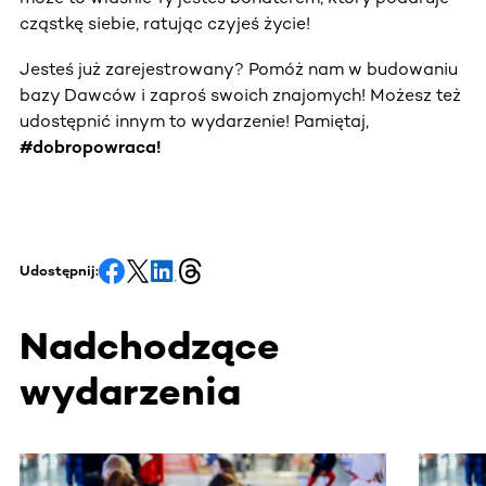
cząstkę siebie, ratując czyjeś życie!
Jesteś już zarejestrowany? Pomóż nam w budowaniu
bazy Dawców i zaproś swoich znajomych! Możesz też
udostępnić innym to wydarzenie! Pamiętaj,
#dobropowraca!
Udostępnij:
Nadchodzące
wydarzenia
Ta sekcja zawiera treści przewijane w poziomie. Użyj kl