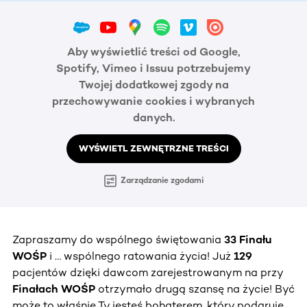
Aby wyświetlić treści od Google,
Spotify, Vimeo i Issuu potrzebujemy
Twojej dodatkowej zgody na
przechowywanie cookies i wybranych
danych.
WYŚWIETL ZEWNĘTRZNE TREŚCI
Zarządzanie zgodami
Zapraszamy do wspólnego świętowania
33 Finału
WOŚP
i … wspólnego ratowania życia! Już
129
pacjentów dzięki dawcom zarejestrowanym na przy
Finałach WOŚP
otrzymało drugą szansę na życie! Być
może to właśnie Ty jesteś bohaterem, który podaruje