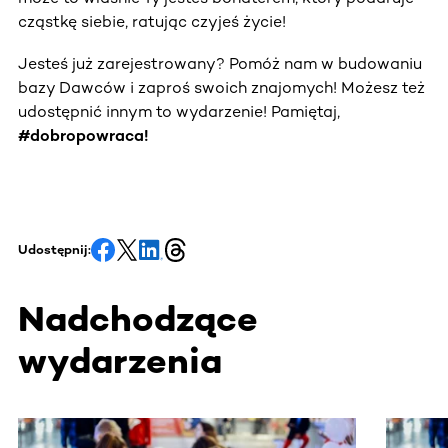
cząstkę siebie, ratując czyjeś życie!
Jesteś już zarejestrowany? Pomóż nam w budowaniu
bazy Dawców i zaproś swoich znajomych! Możesz też
udostępnić innym to wydarzenie! Pamiętaj,
#dobropowraca!
Udostępnij:
Nadchodzące
wydarzenia
Ta sekcja zawiera treści przewijane w poziomie. Użyj kl