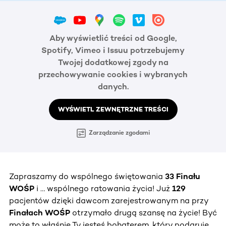
Aby wyświetlić treści od Google,
Spotify, Vimeo i Issuu potrzebujemy
Twojej dodatkowej zgody na
przechowywanie cookies i wybranych
danych.
WYŚWIETL ZEWNĘTRZNE TREŚCI
Zarządzanie zgodami
Zapraszamy do wspólnego świętowania
33 Finału
WOŚP
i … wspólnego ratowania życia! Już
129
pacjentów dzięki dawcom zarejestrowanym na przy
Finałach WOŚP
otrzymało drugą szansę na życie! Być
może to właśnie Ty jesteś bohaterem, który podaruje