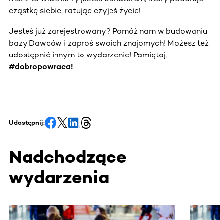
cząstkę siebie, ratując czyjeś życie!
Jesteś już zarejestrowany? Pomóż nam w budowaniu
bazy Dawców i zaproś swoich znajomych! Możesz też
udostępnić innym to wydarzenie! Pamiętaj,
#dobropowraca!
Udostępnij:
Nadchodzące
wydarzenia
Ta sekcja zawiera treści przewijane w poziomie. Użyj kl