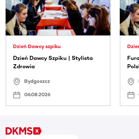
Dzień Dawcy szpiku
Dzie
Dzień Dawcy Szpiku | Stylista
Fura
Zdrowia
Pol
Bydgoszcz
06.08.2026