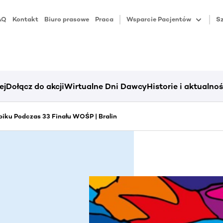
AQ
Kontakt
Biuro prasowe
Praca
Wsparcie Pacjentów
Sz
ej
Dołącz do akcji
Wirtualne Dni Dawcy
Historie i aktualnoś
iku Podczas 33 Finału WOŚP | Bralin