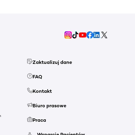
Zaktualizuj dane
FAQ
Kontakt
Biuro prasowe
h
Praca
Wsparcie Pacjentów