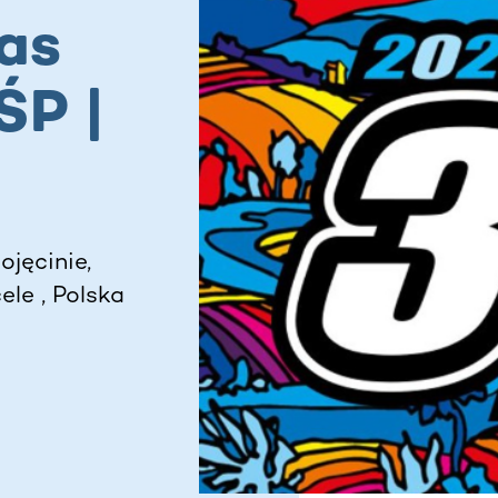
as
ŚP |
jęcinie,
le , Polska