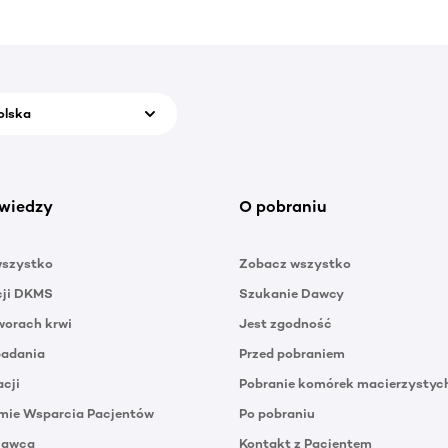
olska
wiedzy
O pobraniu
wszystko
Zobacz wszystko
cji DKMS
Szukanie Dawcy
orach krwi
Jest zgodność
badania
Przed pobraniem
acji
Pobranie komórek macierzystyc
mie Wsparcia Pacjentów
Po pobraniu
Dawca
Kontakt z Pacjentem