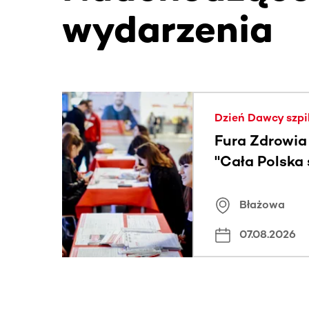
wydarzenia
Ta sekcja zawiera treści przewijane w poziomie
Dzień Dawcy szpi
Fura Zdrowia
"Cała Polska
znamiona
Błażowa
07.08.2026