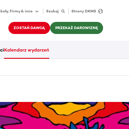
koły, Firmy & inne
Szukaj
Strony DKMS
ZOSTAŃ DAWCĄ
PRZEKAŻ DAROWIZNĘ
ci
Kalendarz wydarzeń