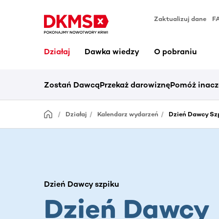
Zaktualizuj dane
F
Działaj
Dawka wiedzy
O pobraniu
Zostań Dawcą
Przekaż darowiznę
Pomóż inacz
Działaj
Kalendarz wydarzeń
Dzień Dawcy Szp
Dzień Dawcy szpiku
Dzień Dawcy