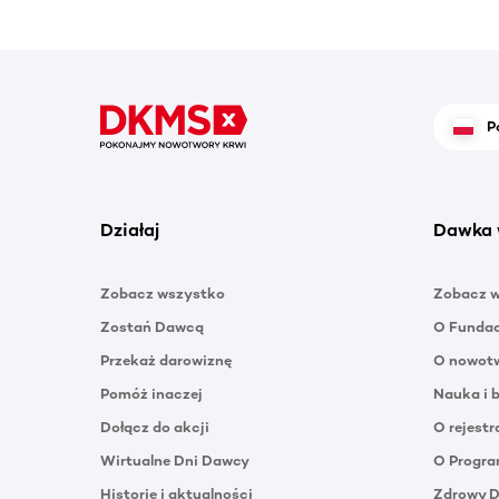
P
Działaj
Dawka 
Zobacz wszystko
Zobacz 
Zostań Dawcą
O Funda
Przekaż darowiznę
O nowotw
Pomóż inaczej
Nauka i 
Dołącz do akcji
O rejestr
Wirtualne Dni Dawcy
O Progra
Historie i aktualności
Zdrowy 