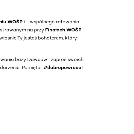
nału WOŚP
i … wspólnego ratowania
estrowanym na przy
Finałach WOŚP
właśnie Ty jesteś bohaterem, który
owaniu bazy Dawców i zaproś swoich
darzenie! Pamiętaj,
#dobropowraca!
e