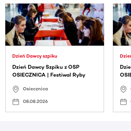
Ta sekcja zawiera treści przewijane w poziomie. Użyj kl
Dzień Dawcy szpiku
Dzie
Dzień Dawcy Szpiku z OSP
Dzi
OSIECZNICA | Festiwal Ryby
OSI
Osiecznica
08.08.2026